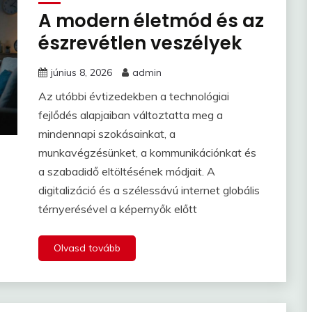
A modern életmód és az
észrevétlen veszélyek
június 8, 2026
admin
Az utóbbi évtizedekben a technológiai
fejlődés alapjaiban változtatta meg a
mindennapi szokásainkat, a
munkavégzésünket, a kommunikációnkat és
a szabadidő eltöltésének módjait. A
digitalizáció és a szélessávú internet globális
térnyerésével a képernyők előtt
Olvasd tovább