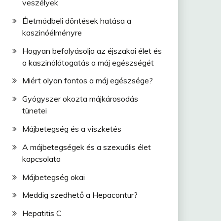
veszélyek
Életmódbeli döntések hatása a
kaszinóélményre
Hogyan befolyásolja az éjszakai élet és
a kaszinólátogatás a máj egészségét
Miért olyan fontos a máj egészsége?
Gyógyszer okozta májkárosodás
tünetei
Májbetegség és a viszketés
A májbetegségek és a szexuális élet
kapcsolata
Májbetegség okai
Meddig szedhető a Hepacontur?
Hepatitis C