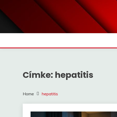
Skip
to
content
Címke:
hepatitis
Home
hepatitis