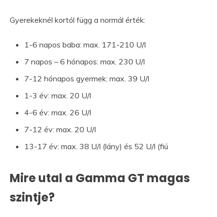
Gyerekeknél kortól függ a normál érték:
1-6 napos baba: max. 171-210 U/l
7 napos – 6 hónapos: max. 230 U/l
7-12 hónapos gyermek: max. 39 U/l
1-3 év: max. 20 U/l
4-6 év: max. 26 U/l
7-12 év: max. 20 U/l
13-17 év: max. 38 U/l (lány) és 52 U/l (fiú
Mire utal a Gamma GT magas
szintje?