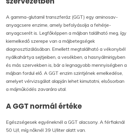
szervezetben
A gamma-glutamil transzferáz (GGT) egy aminosav-
anyagcsere enzime, amely befolyásolja a fehérje-
anyagcserét is. Legfőképpen a májban található meg, így
kiemelkedő szerepe van a májbetegségek
diagnosztizálásában. Emellett megtalálható a vékonybél
nyálkahártya sejtjeiben, a vesékben, a hasnyálmirigyben
és más szervekben is, bár a legnagyobb mennyiségben a
májban fordul elő. A GGT enzim szintjének emelkedése,
amelyet vérvizsgálat alapján lehet kimutatni, elsősorban
a májműködés zavarára utal.
A GGT normál értéke
Egészségesek egyéneknél a GGT alacsony. A férfiaknál
50 U/l, míg nőknél 39 U/liter alatt van.