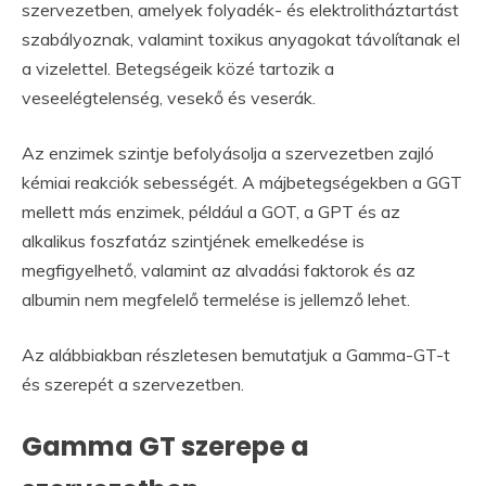
szervezetben, amelyek folyadék- és elektrolitháztartást
szabályoznak, valamint toxikus anyagokat távolítanak el
a vizelettel. Betegségeik közé tartozik a
veseelégtelenség, vesekő és veserák.
Az enzimek szintje befolyásolja a szervezetben zajló
kémiai reakciók sebességét. A májbetegségekben a GGT
mellett más enzimek, például a GOT, a GPT és az
alkalikus foszfatáz szintjének emelkedése is
megfigyelhető, valamint az alvadási faktorok és az
albumin nem megfelelő termelése is jellemző lehet.
Az alábbiakban részletesen bemutatjuk a Gamma-GT-t
és szerepét a szervezetben.
Gamma GT szerepe a