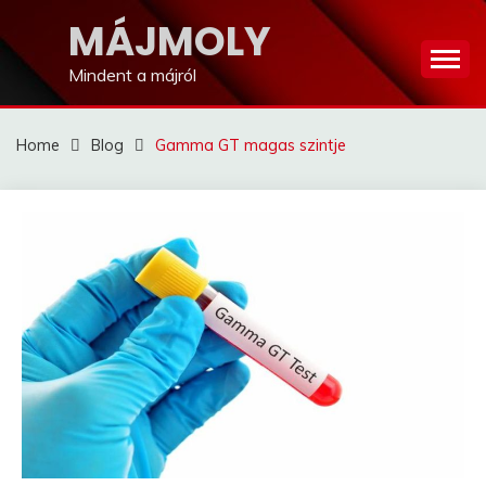
Skip
MÁJMOLY
to
content
Mindent a májról
Home
Blog
Gamma GT magas szintje