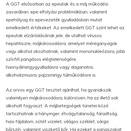
A GGT elsősorban az epeutak és a máj működési
zavarában, epe elfolyási problémákban, valamint
epehólyag és epevezeték gyulladásban mutat
emelkedett értékeket. Az emelkedett GGT szint lehet az
epeutak elzáródásának jele, de utalhat vírusos
hepatitiszre, májkárosodásra, amelyet méreganyagok
vagy alkohol okozhatnak, valamint mononukleózisra, jobb
szívfél pangásos elégtelenségére,
hasnyálmirigygyulladásra vagy daganatra,
alkoholizmusra, pajzsmirigy túlműködésre is.
Az orvos egy GGT tesztet ajánlhat, ha gyanakszik
valamilyen májkárosodásra, különösen, ha az illető sok
alkoholt fogyaszt. A májbetegségek tünetei közé
tartozhatnak a hányinger, étvágytalanság, fáradtság,
hasi fájdalom, sötét vizelet, világos széklet, sárga
bőrszín, valamint viszkető bőr. Ha ezeket a panaszokat