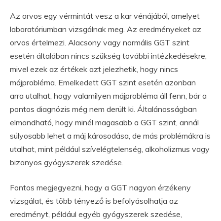
Az orvos egy vérmintát vesz a kar vénájából, amelyet
laboratóriumban vizsgálnak meg. Az eredményeket az
orvos értelmezi. Alacsony vagy normális GGT szint
esetén általában nincs szükség további intézkedésekre,
mivel ezek az értékek azt jelezhetik, hogy nincs
májprobléma. Emelkedett GGT szint esetén azonban
arra utalhat, hogy valamilyen májprobléma áll fenn, bár a
pontos diagnózis még nem derült ki. Általánosságban
elmondható, hogy minél magasabb a GGT szint, annál
súlyosabb lehet a máj károsodása, de más problémákra is
utalhat, mint például szívelégtelenség, alkoholizmus vagy
bizonyos gyógyszerek szedése.
Fontos megjegyezni, hogy a GGT nagyon érzékeny
vizsgálat, és több tényező is befolyásolhatja az
eredményt, például egyéb gyógyszerek szedése,