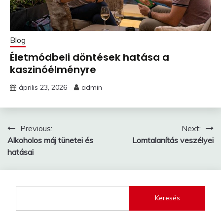
Blog
Életmódbeli döntések hatása a
kaszinóélményre
április 23, 2026
admin
Bejegyzés
Previous:
Next:
Alkoholos máj tünetei és
Lomtalanítás veszélyei
navigáció
hatásai
Keresés