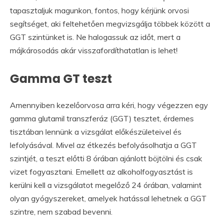
tapasztaljuk magunkon, fontos, hogy kérjünk orvosi
segítséget, aki feltehetően megvizsgálja többek között a
GGT szintünket is. Ne halogassuk az időt, mert a
májkárosodás akár visszafordíthatatlan is lehet!
Gamma GT teszt
Amennyiben kezelőorvosa arra kéri, hogy végezzen egy
gamma glutamil transzferáz (GGT) tesztet, érdemes
tisztában lennünk a vizsgálat előkészületeivel és
lefolyásával. Mivel az étkezés befolyásolhatja a GGT
szintjét, a teszt előtti 8 órában ajánlott böjtölni és csak
vizet fogyasztani. Emellett az alkoholfogyasztást is
kerülni kell a vizsgálatot megelőző 24 órában, valamint
olyan gyógyszereket, amelyek hatással lehetnek a GGT
szintre, nem szabad bevenni.