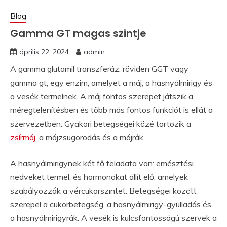
Blog
Gamma GT magas szintje
április 22, 2024
admin
A gamma glutamil transzferáz, röviden GGT vagy
gamma gt, egy enzim, amelyet a máj, a hasnyálmirigy és
a vesék termelnek. A máj fontos szerepet játszik a
méregtelenítésben és több más fontos funkciót is ellát a
szervezetben. Gyakori betegségei közé tartozik a
zsírmáj
, a májzsugorodás és a májrák.
A hasnyálmirigynek két fő feladata van: emésztési
nedveket termel, és hormonokat állít elő, amelyek
szabályozzák a vércukorszintet. Betegségei között
szerepel a cukorbetegség, a hasnyálmirigy-gyulladás és
a hasnyálmirigyrák. A vesék is kulcsfontosságú szervek a