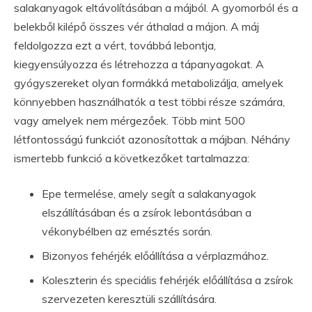
salakanyagok eltávolításában a májból. A gyomorból és a
belekből kilépő összes vér áthalad a májon. A máj
feldolgozza ezt a vért, továbbá lebontja,
kiegyensúlyozza és létrehozza a tápanyagokat. A
gyógyszereket olyan formákká metabolizálja, amelyek
könnyebben használhatók a test többi része számára,
vagy amelyek nem mérgezőek. Több mint 500
létfontosságú funkciót azonosítottak a májban. Néhány
ismertebb funkció a következőket tartalmazza:
Epe termelése, amely segít a salakanyagok
elszállításában és a zsírok lebontásában a
vékonybélben az emésztés során.
Bizonyos fehérjék előállítása a vérplazmához.
Koleszterin és speciális fehérjék előállítása a zsírok
szervezeten keresztüli szállítására.