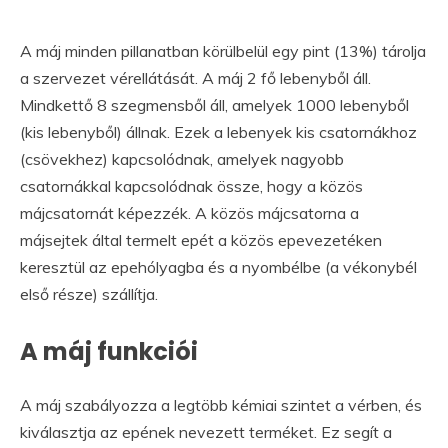
A máj minden pillanatban körülbelül egy pint (13%) tárolja
a szervezet vérellátását. A máj 2 fő lebenyből áll.
Mindkettő 8 szegmensből áll, amelyek 1000 lebenyből
(kis lebenyből) állnak. Ezek a lebenyek kis csatornákhoz
(csövekhez) kapcsolódnak, amelyek nagyobb
csatornákkal kapcsolódnak össze, hogy a közös
májcsatornát képezzék. A közös májcsatorna a
májsejtek által termelt epét a közös epevezetéken
keresztül az epehólyagba és a nyombélbe (a vékonybél
első része) szállítja.
A máj funkciói
A máj szabályozza a legtöbb kémiai szintet a vérben, és
kiválasztja az epének nevezett terméket. Ez segít a