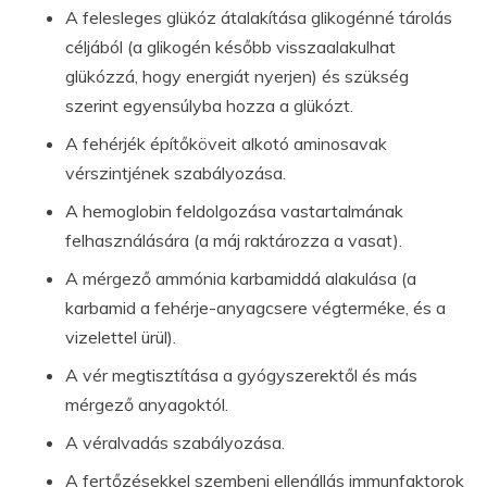
A felesleges glükóz átalakítása glikogénné tárolás
céljából (a glikogén később visszaalakulhat
glükózzá, hogy energiát nyerjen) és szükség
szerint egyensúlyba hozza a glükózt.
A fehérjék építőköveit alkotó aminosavak
vérszintjének szabályozása.
A hemoglobin feldolgozása vastartalmának
felhasználására (a máj raktározza a vasat).
A mérgező ammónia karbamiddá alakulása (a
karbamid a fehérje-anyagcsere végterméke, és a
vizelettel ürül).
A vér megtisztítása a gyógyszerektől és más
mérgező anyagoktól.
A véralvadás szabályozása.
A fertőzésekkel szembeni ellenállás immunfaktorok