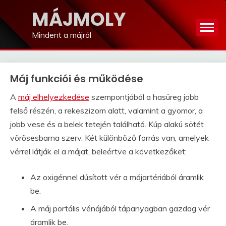
Skip
MÁJMOLY
to
content
Mindent a májról
Máj funkciói és működése
A
máj elhelyezkedése
szempontjából a hasüreg jobb
felső részén, a rekeszizom alatt, valamint a gyomor, a
jobb vese és a belek tetején található. Kúp alakú sötét
vörösesbarna szerv. Két különböző forrás van, amelyek
vérrel látják el a májat, beleértve a következőket:
Az oxigénnel dúsított vér a májartériából áramlik
be.
A máj portális vénájából tápanyagban gazdag vér
áramlik be.