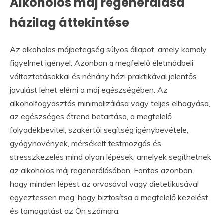
Alkoholos máj regenerálása
házilag áttekintése
Az alkoholos májbetegség súlyos állapot, amely komoly
figyelmet igényel. Azonban a megfelelő életmódbeli
változtatásokkal és néhány házi praktikával jelentős
javulást lehet elérni a máj egészségében. Az
alkoholfogyasztás minimalizálása vagy teljes elhagyása,
az egészséges étrend betartása, a megfelelő
folyadékbevitel, szakértői segítség igénybevétele,
gyógynövények, mérsékelt testmozgás és
stresszkezelés mind olyan lépések, amelyek segíthetnek
az alkoholos máj regenerálásában. Fontos azonban,
hogy minden lépést az orvosával vagy dietetikusával
egyeztessen meg, hogy biztosítsa a megfelelő kezelést
és támogatást az Ön számára.