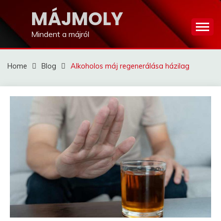
Skip
MÁJMOLY
to
content
Mindent a májról
Home
Blog
Alkoholos máj regenerálása házilag