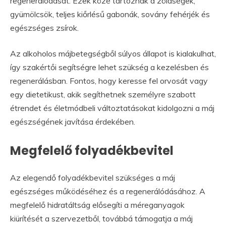
regenerálódását. Ezek közé tartoznak a zöldségek,
gyümölcsök, teljes kiőrlésű gabonák, sovány fehérjék és
egészséges zsírok.
Az alkoholos májbetegségből súlyos állapot is kialakulhat,
így szakértői segítségre lehet szükség a kezelésben és
regenerálásban. Fontos, hogy keresse fel orvosát vagy
egy dietetikust, akik segíthetnek személyre szabott
étrendet és életmódbeli változtatásokat kidolgozni a máj
egészségének javítása érdekében.
Megfelelő folyadékbevitel
Az elegendő folyadékbevitel szükséges a máj
egészséges működéséhez és a regenerálódásához. A
megfelelő hidratáltság elősegíti a méreganyagok
kiürítését a szervezetből, továbbá támogatja a máj