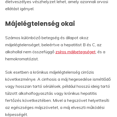
életveszélyes vészhelyzet lehet, amely azonnali orvosi
ellátást igényel.
Májelégtelenség okai
Számos különböző betegség és állapot okoz
májelégtelenséget, beleértve a hepatitist B és C, az
alkohollal nem összefüggő
zsíros májbetegséget
, és a
hemokromatózist.
Sok esetben a krónikus májelégtelenség cirrózis
következménye. A cirrhosis a máj hegesedése ismétlődő
vagy hosszan tartó sérülések, például hosszú ideig tartó
túlzott alkoholfogyasztás vagy krónikus hepatitis
fertőzés következtében. Mivel a hegszövet helyettesíti
az egészséges májszövetet, a máj elveszti működési
képességét.