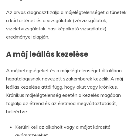
Az orvos diagnosztizálja a májelégtelenséget a tünetek,
a kórtörténet és a vizsgálatok (vérvizsgálatok,
vizeletvizsgálatok, hasi képalkotó vizsgálatok)
eredményei alapján.
A máj leállás kezelése
A májbetegségeket és a májelégtelenséget általában
hepatológusnak nevezett szakemberek kezelik. A máj
leállás kezelése attól függ, hogy akut vagy krónikus.
Krónikus májelégtelenség esetén a kezelés magában
foglalja az étrend és az életmód megváltoztatását,
beleértve:
Kerülni kell az alkoholt vagy a májat károsító
gyógyszereket.