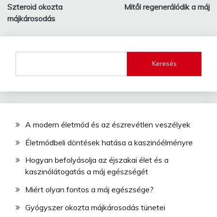
Szteroid okozta
Mitől regenerálódik a máj
navigáció
májkárosodás
Keresés
A modern életmód és az észrevétlen veszélyek
Életmódbeli döntések hatása a kaszinóélményre
Hogyan befolyásolja az éjszakai élet és a
kaszinólátogatás a máj egészségét
Miért olyan fontos a máj egészsége?
Gyógyszer okozta májkárosodás tünetei