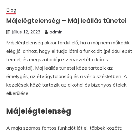
Blog
Májelégtelenség – Máj leállás tünetei
július 12, 2023
admin
Májelégtelenség akkor fordul elő, ha a máj nem működik
elég jól ahhoz, hogy el tudja látni a funkcióit (például epét
termel, és megszabadítja szervezetét a káros
anyagoktól). Máj leállás tünetei közé tartozik az
émelygés, az étvágytalanság és a vér a székletben. A
kezelések közé tartozik az alkohol és bizonyos ételek
elkerülése.
Májelégtelenség
A mája számos fontos funkciót lát el, többek között: