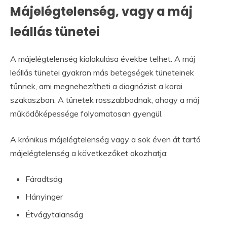
Májelégtelenség, vagy a máj
leállás tünetei
A májelégtelenség kialakulása évekbe telhet. A máj
leállás tünetei gyakran más betegségek tüneteinek
tűnnek, ami megnehezítheti a diagnózist a korai
szakaszban. A tünetek rosszabbodnak, ahogy a máj
működőképessége folyamatosan gyengül.
A krónikus májelégtelenség vagy a sok éven át tartó
májelégtelenség a következőket okozhatja:
Fáradtság
Hányinger
Étvágytalanság