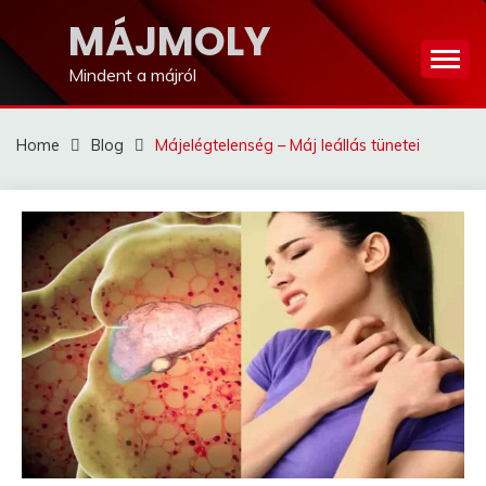
Skip
MÁJMOLY
to
content
Mindent a májról
Home
Blog
Májelégtelenség – Máj leállás tünetei