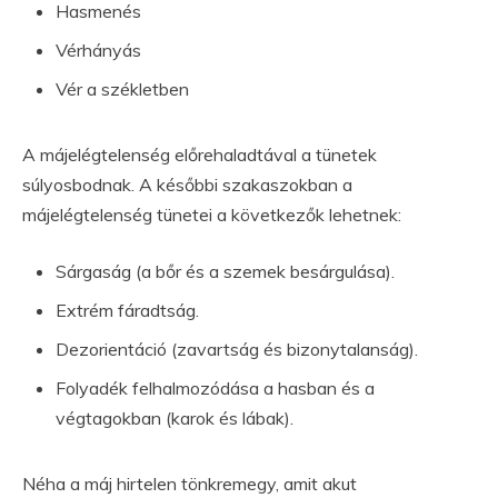
Hasmenés
Vérhányás
Vér a székletben
A májelégtelenség előrehaladtával a tünetek
súlyosbodnak. A későbbi szakaszokban a
májelégtelenség tünetei a következők lehetnek:
Sárgaság (a bőr és a szemek besárgulása).
Extrém fáradtság.
Dezorientáció (zavartság és bizonytalanság).
Folyadék felhalmozódása a hasban és a
végtagokban (karok és lábak).
Néha a máj hirtelen tönkremegy, amit akut