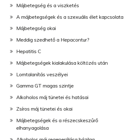
Májbetegség és a viszketés
A májbetegségek és a szexuális élet kapcsolata
Májbetegség okai
Meddig szedhető a Hepacontur?
Hepatitis C
Májbetegségek kialakulása költözés után
Lomtalanítás veszélyei
Gamma GT magas szintje
Alkoholos máj tünetei és hatásai
Zsíros máj tünetei és okai
Májbetegségek és a részecskeszűrő
elhanyagolása
Alkoholos máj regenerálása házilag