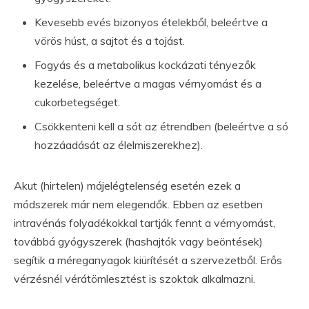
Kevesebb evés bizonyos ételekből, beleértve a
vörös húst, a sajtot és a tojást.
Fogyás és a metabolikus kockázati tényezők
kezelése, beleértve a magas vérnyomást és a
cukorbetegséget.
Csökkenteni kell a sót az étrendben (beleértve a só
hozzáadását az élelmiszerekhez).
Akut (hirtelen) májelégtelenség esetén ezek a
módszerek már nem elegendők. Ebben az esetben
intravénás folyadékokkal tartják fennt a vérnyomást,
továbbá gyógyszerek (hashajtók vagy beöntések)
segítik a méreganyagok kiürítését a szervezetből. Erős
vérzésnél vérátömlesztést is szoktak alkalmazni.