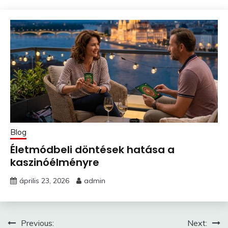
Blog
Életmódbeli döntések hatása a
kaszinóélményre
április 23, 2026
admin
Bejegyzés
Previous:
Next: